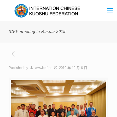
ICKF meeting in Russia 2019
Published by
wwwickf
on
2019 年 12 月 6 日